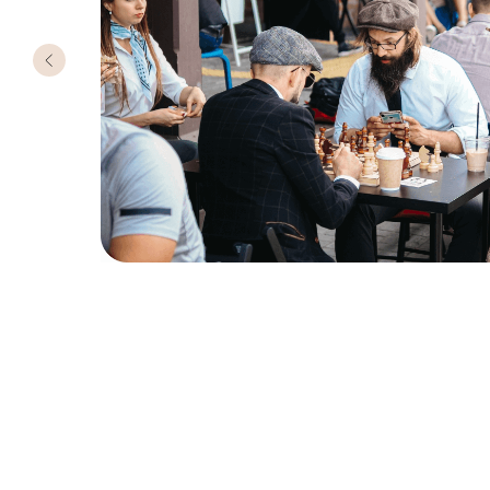
Ханты-
Гамбур