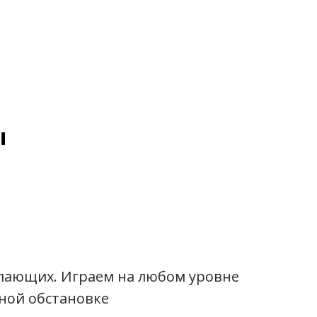
ы
к,
лона,
ко,
елающих. Играем на любом уровне
ван,
ной обстановке