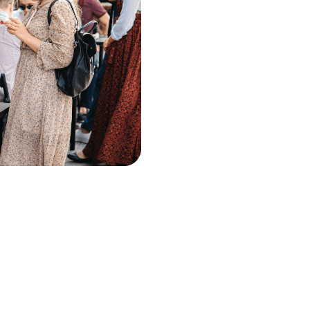
Мансийск, Сочи, Владивосток, Астана, Дубай,
г, Убуд