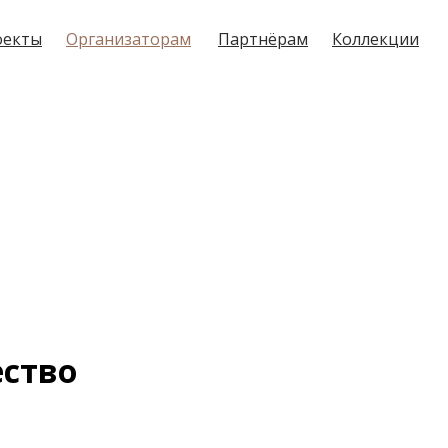
оекты
оекты
Организаторам
Организаторам
Партнёрам
Партнёрам
Коллекции
Коллекции
ество