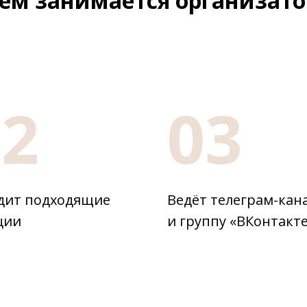
ем занимается организато
02
03
дит подходящие
Ведёт телеграм-кан
ции
и группу «ВКонтакт