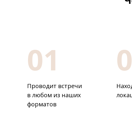
Ч
01
Проводит встречи
Нахо
в любом из наших
лока
форматов