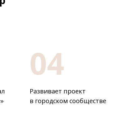
р
04
ал
Развивает проект
е»
в городском сообществе