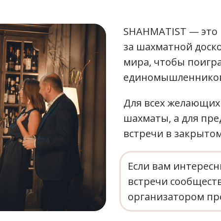
SHAHMATIST — это 
за шахматной доско
мира, чтобы поигр
единомышленников
Для всех желающих
шахматы, а для пр
встречи в закрыто
Если вам интерес
встречи сообществ
организатором пр